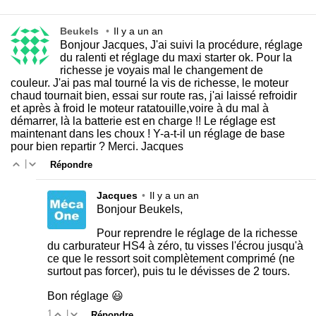
Beukels
•
Il y a un an
Bonjour Jacques, J'ai suivi la procédure, réglage
du ralenti et réglage du maxi starter ok. Pour la
richesse je voyais mal le changement de
couleur. J'ai pas mal tourné la vis de richesse, le moteur
chaud tournait bien, essai sur route ras, j'ai laissé refroidir
et après à froid le moteur ratatouille,voire à du mal à
démarrer, là la batterie est en charge !! Le réglage est
maintenant dans les choux ! Y-a-t-il un réglage de base
pour bien repartir ? Merci. Jacques
|
Répondre
Jacques
•
Il y a un an
Bonjour Beukels,
Pour reprendre le réglage de la richesse
du carburateur HS4 à zéro, tu visses l'écrou jusqu'à
ce que le ressort soit complètement comprimé (ne
surtout pas forcer), puis tu le dévisses de 2 tours.
Bon réglage 😃
1
|
Répondre