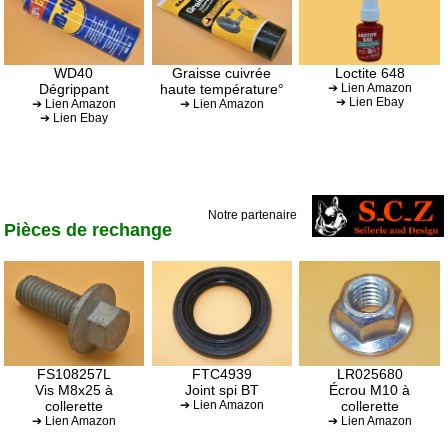
WD40
Graisse cuivrée
Loctite 648
Dégrippant
haute température°
➔ Lien Amazon
➔ Lien Ebay
➔ Lien Amazon
➔ Lien Amazon
➔ Lien Ebay
Notre partenaire
Pièces de rechange
FS108257L
FTC4939
LR025680
Vis M8x25 à
Joint spi BT
Écrou M10 à
collerette
➔ Lien Amazon
collerette
➔ Lien Amazon
➔ Lien Amazon