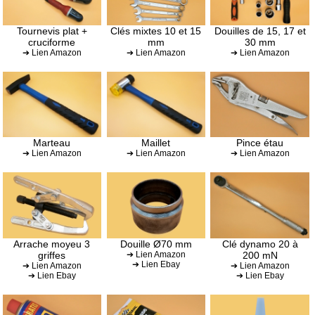
Tournevis plat +
Clés mixtes 10 et 15
Douilles de 15, 17 et
cruciforme
mm
30 mm
➔ Lien Amazon
➔ Lien Amazon
➔ Lien Amazon
Marteau
Maillet
Pince étau
➔ Lien Amazon
➔ Lien Amazon
➔ Lien Amazon
Arrache moyeu 3
Douille Ø70 mm
Clé dynamo 20 à
griffes
➔ Lien Amazon
200 mN
➔ Lien Ebay
➔ Lien Amazon
➔ Lien Amazon
➔ Lien Ebay
➔ Lien Ebay