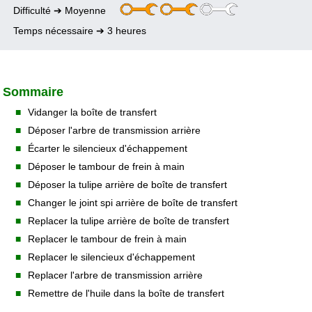
Vidanger le liquide de refroidissement sur
Defender Td5
Déboucher les tuyaux de mise à l'air des ponts sur
Changer le faisceau d'injecteurs sur Defender Td5
Lubrifier le verrou de capot sur Defender
Difficulté ➔ Moyenne
Defender Td5
Changer le joint spi arrière de BT sur Defender
Defender 90
Fixer la garniture de pavillon sur Defender 90
Changer les joints d'injecteurs sur Defender Td5
Td4
Changer le capteur CKP (position vilebrequin) sur
Changer et régler une gâche de porte sur
Temps nécessaire ➔ 3 heures
Supprimer la vanne EGR sur Defender Td5
Changer une roue sur Defender
Defender Td5
Defender
Changer la pompe à gasoil immergée sur
Defender 110 Td5
Changer la pile de télécommande sur Defender
Changer la butée arrêt de porte avant sur
Defender
Sommaire
Changer la batterie sur Defender Td5
Changer les bavettes arrière sur Defender 90
■
Vidanger la boîte de transfert
■
Déposer l'arbre de transmission arrière
■
Écarter le silencieux d'échappement
■
Déposer le tambour de frein à main
■
Déposer la tulipe arrière de boîte de transfert
■
Changer le joint spi arrière de boîte de transfert
■
Replacer la tulipe arrière de boîte de transfert
■
Replacer le tambour de frein à main
■
Replacer le silencieux d'échappement
■
Replacer l'arbre de transmission arrière
■
Remettre de l'huile dans la boîte de transfert