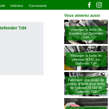
cité
Intérieur
Carrosserie
Vous aimerez aussi
 Defender Td4
Vidanger la boîte de
transfert sur Defender
Td4
Vidanger la boîte de
vitesses MT82 sur
Defender Td4
Fabriquer une jauge de
niveau d'huile pour boîte
de vitesses MT82 de
Defender Td4