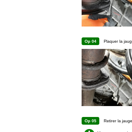
Op 04
Plaquer la jauge
Op 05
Retirer la jauge