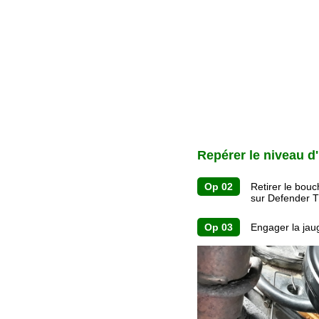
Repérer le niveau d'
Op 02
Retirer le bouc
sur Defender T
Op 03
Engager la jaug