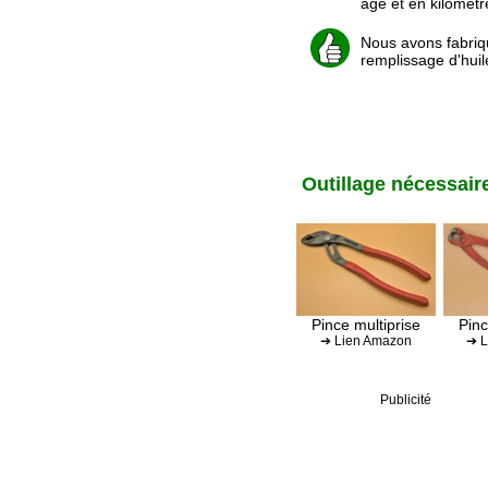
âge et en kilomètre
Nous avons fabriqué
remplissage d'huile
Outillage nécessair
Pince multiprise
Pin
➔ Lien Amazon
➔ L
Publicité