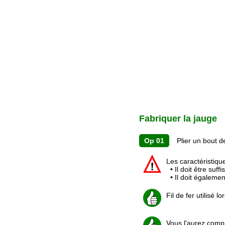
Fabriquer la jauge
Op 01
Plier un bout de
Les caractéristiques
• Il doit être suff
• Il doit égalemen
Fil de fer utilisé
Vous l'aurez compri