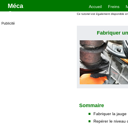
Méca
Accueil
Freins
M
One
Boîtes > Fabriquer une jauge de niveau d'huile pour boîte de transfert de Defender Td4
Ce tutoriel est également disponible e
Publicité
Fabriquer un
Sommaire
■
Fabriquer la jauge
■
Repérer le niveau d