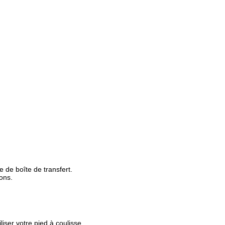
e de boîte de transfert.
ons.
liser votre pied à coulisse