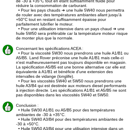
de -30 à +35°C tout en étant suffisamment fluide pour
réduire la consommation de carburant.
• Pour les pays chauds ➔ une huile 5W40 nous permettra
de rouler avec des températures ambiantes allant jusqu'à
+50°C tout en restant suffisamment épaisse pour
parfaitement lubrifier le moteur.
• Pour une utilisation intensive dans un pays chaud ➔ une
huile 5W50 sera préférable car la température moteur risque
de monter plus que la normale.
Concernant les spécifications ACEA :
• Pour la viscosité 5W30 nous prendrons une huile A1/B1 ou
A5/B5. Land Rover préconise une huile A1/B1 mais celle-ci
n'est malheureusement pas toujours disponible en magasin.
La spécification A5/B5 est une bonne alternative car elle est
équivalente à A1/B1 et bénéficie d'une extension des
intervalles de vidange (longlife).
• Pour les viscosités 5W40 et 5W50 nous prendrons une
huile A3/B4 qui est destinée aux moteurs diesel performants
à injection directe. Les spécifications A1/B1 et A5/B5 ne sont
pas disponibles dans les viscosités 5W40 et 5W50.
Conclusion :
• Huile 5W30 A1/B1 ou A5/B5 pour des températures
ambiantes de -30 à +35°C.
• Huile 5W40 A3/B4 pour des températures ambiantes de
-30 à +50°C.
• Huile 5W50 A3/B4 pour une utilisation intensive dans un