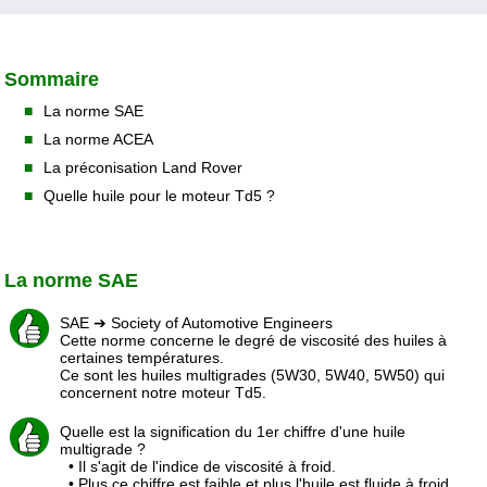
Vidanger le liquide de refroidissement sur
Defender Td5
Déboucher les tuyaux de mise à l'air des ponts sur
Changer le faisceau d'injecteurs sur Defender Td5
Lubrifier le verrou de capot sur Defender
Defender Td5
Changer le joint spi arrière de BT sur Defender
Defender 90
Fixer la garniture de pavillon sur Defender 90
Changer les joints d'injecteurs sur Defender Td5
Td4
Changer le capteur CKP (position vilebrequin) sur
Changer et régler une gâche de porte sur
Supprimer la vanne EGR sur Defender Td5
Changer une roue sur Defender
Defender Td5
Defender
Sommaire
Changer la pompe à gasoil immergée sur
Defender 110 Td5
Changer la pile de télécommande sur Defender
Changer la butée arrêt de porte avant sur
■
La norme SAE
Defender
■
La norme ACEA
Changer la batterie sur Defender Td5
Changer les bavettes arrière sur Defender 90
■
La préconisation Land Rover
■
Quelle huile pour le moteur Td5 ?
La norme SAE
SAE ➔ Society of Automotive Engineers
Cette norme concerne le degré de viscosité des huiles à
certaines températures.
Ce sont les huiles multigrades (5W30, 5W40, 5W50) qui
concernent notre moteur Td5.
Quelle est la signification du 1er chiffre d'une huile
multigrade ?
• Il s'agit de l'indice de viscosité à froid.
• Plus ce chiffre est faible et plus l'huile est fluide à froid.